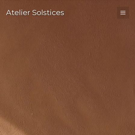
Aller
Atelier Solstices
au
contenu