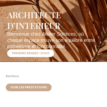
ARCHITECTE
D’INTERIEUR
Bienvenue chez Atelier Solstices, où
chaque espace trouve son équilibre entre
esthétisme et fonctionnalité.​
PRENDRE RENDEZ-VOUS
Services
VOIR LES PRESTATIONS